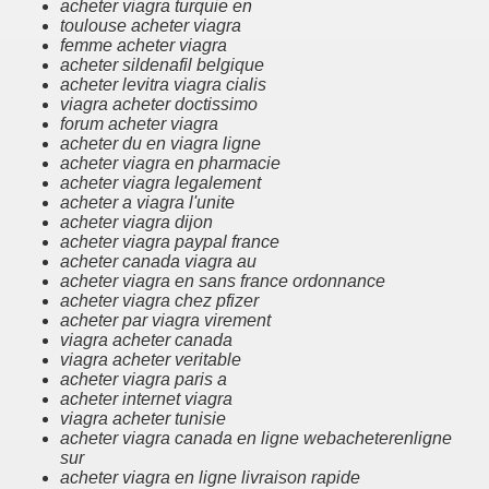
acheter viagra turquie en
toulouse acheter viagra
femme acheter viagra
acheter sildenafil belgique
acheter levitra viagra cialis
viagra acheter doctissimo
forum acheter viagra
acheter du en viagra ligne
acheter viagra en pharmacie
acheter viagra legalement
acheter a viagra l'unite
acheter viagra dijon
acheter viagra paypal france
acheter canada viagra au
acheter viagra en sans france ordonnance
acheter viagra chez pfizer
acheter par viagra virement
viagra acheter canada
viagra acheter veritable
acheter viagra paris a
acheter internet viagra
viagra acheter tunisie
acheter viagra canada en ligne webacheterenligne
sur
acheter viagra en ligne livraison rapide