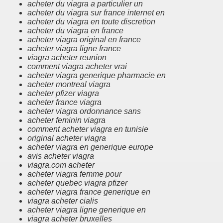
acheter du viagra a particulier un
acheter du viagra sur france internet en
acheter du viagra en toute discretion
acheter du viagra en france
acheter viagra original en france
acheter viagra ligne france
viagra acheter reunion
comment viagra acheter vrai
acheter viagra generique pharmacie en
acheter montreal viagra
acheter pfizer viagra
acheter france viagra
acheter viagra ordonnance sans
acheter feminin viagra
comment acheter viagra en tunisie
original acheter viagra
acheter viagra en generique europe
avis acheter viagra
viagra.com acheter
acheter viagra femme pour
acheter quebec viagra pfizer
acheter viagra france generique en
viagra acheter cialis
acheter viagra ligne generique en
viagra acheter bruxelles